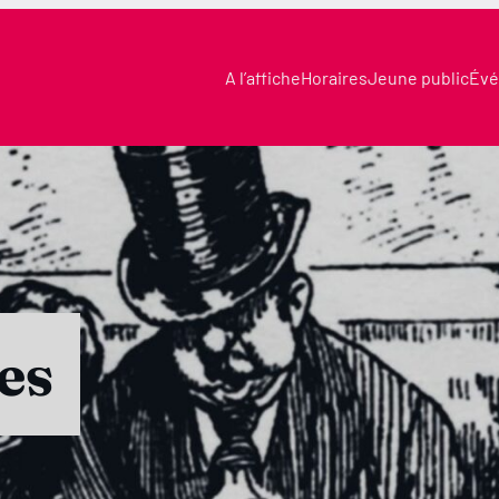
A l’affiche
Horaires
Jeune public
Évé
es