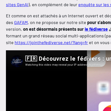
sites GenAI
), en complément de leur
enquête sur les 
Et comme on est attachés à un Internet ouvert et déce
des
GAFAM
, on ne propose sur notre site
pour s’abon
version,
on est désormais présents sur
le fédiverse
⁂
formant un grand réseau social multi-applications (pa
site
https://jointhefediverse.net/?lang=fr
et on vous 