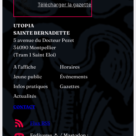
Télécharger la gazette
UTOPIA
SAINTE BERNADETTE
5 avenue du Docteur Pezet
34090 Montpellier
(Tram 1 Saint Eloi)
A l’affiche
Horaires
Jeune public
Événements
Infos pratiques
Gazettes
Actualités
CONTACT
Flux RSS
Fediverse ⁂ / Mastodon :