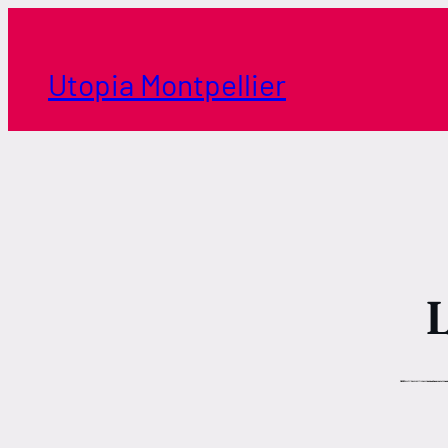
Aller
au
contenu
Utopia Montpellier
L