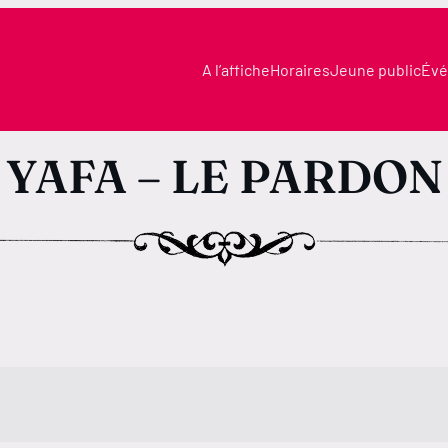
A l’affiche
Horaires
Jeune public
Évé
YAFA – LE PARDON