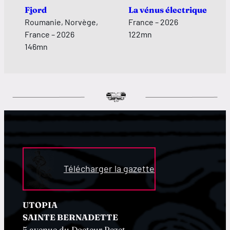
Fjord
La vénus électrique
Roumanie, Norvège,
France – 2026
France – 2026
122mn
146mn
Télécharger la gazette
UTOPIA
SAINTE BERNADETTE
5 avenue du Docteur Pezet