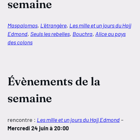
semaine
Maspalomas
,
L’étrangère
,
Les mille et un jours du Hajj
Edmond
,
Seuls les rebelles
,
Bouchra
,
Alice au pays
des colons
Évènements de la
semaine
rencontre :
Les mille et un jours du Hajj Edmond
–
Mercredi 24 juin à 20:00